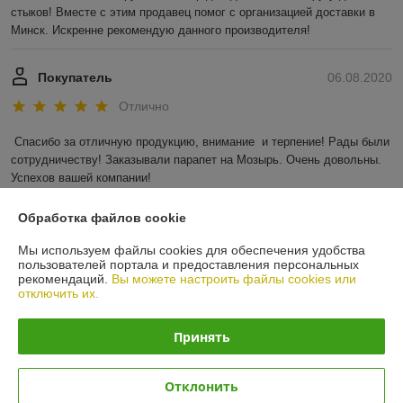
стыков! Вместе с этим продавец помог с организацией доставки в 
Минск. Искренне рекомендую данного производителя!
Покупатель
06.08.2020
Отлично
Спасибо за отличную продукцию, внимание  и терпение! Рады были 
сотрудничеству! Заказывали парапет на Мозырь. Очень довольны. 
Успехов вашей компании! 
Показать все отзывы
Обработка файлов cookie
Мы используем файлы cookies для обеспечения удобства
пользователей портала и предоставления персональных
О нас
рекомендаций.
Вы можете настроить файлы cookies или
отключить их.
Контакты
Принять
Доставка и оплата
Отклонить
График работы