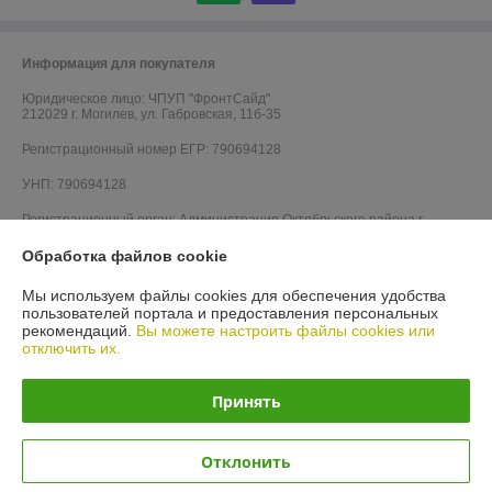
Информация для покупателя
Юридическое лицо:
ЧПУП "ФронтСайд"
212029 г. Могилев, ул. Габровская, 11б-35
Регистрационный номер ЕГР: 790694128
УНП: 790694128
Регистрационный орган: Администрация Октябрьского района г.
Могилева
Обработка файлов cookie
Дата регистрации компании: 21.05.2010
Мы используем файлы cookies для обеспечения удобства
Ссылка на свидетельство/лицензию
пользователей портала и предоставления персональных
рекомендаций.
Вы можете настроить файлы cookies или
Ссылка на свидетельство/лицензию
отключить их.
Ссылка на свидетельство/лицензию
Принять
Ссылка на свидетельство/лицензию
Ссылка на свидетельство/лицензию
Отклонить
Ссылка на свидетельство/лицензию