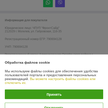
Информация для покупателя
Юридическое лицо:
ЧПУП "ФронтСайд"
212029 г. Могилев, ул. Габровская, 11б-35
Регистрационный номер ЕГР: 790694128
УНП: 790694128
Регистрационный орган: Администрация Октябрьского района г.
Могилева
Обработка файлов cookie
Дата регистрации компании: 21.05.2010
Мы используем файлы cookies для обеспечения удобства
Ссылка на свидетельство/лицензию
пользователей портала и предоставления персональных
рекомендаций.
Вы можете настроить файлы cookies или
Ссылка на свидетельство/лицензию
отключить их.
Ссылка на свидетельство/лицензию
Принять
Ссылка на свидетельство/лицензию
Ссылка на свидетельство/лицензию
Отклонить