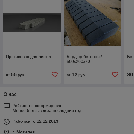
Противовес для лифта
Бордюр бетонный.
Бе
500х200х70
55
12
30
от
руб.
от
руб.
О нас
Рейтинг не сформирован
Менее 5 отзывов за последний год
Работает с 12.12.2013
г. Могилев