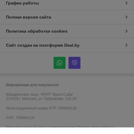
График работы
Полная версия сайта
Политика обработки cookies
Сайт создан на платформе Deal.by
Информация для покупателя
Юридическое лицо:
ЧПУП "ФронтСайд"
212029 г. Могилев, ул. Габровская, 11б-35
Регистрационный номер ЕГР: 790694128
УНП: 790694128
Регистрационный орган: Администрация Октябрьского района г.
Могилева